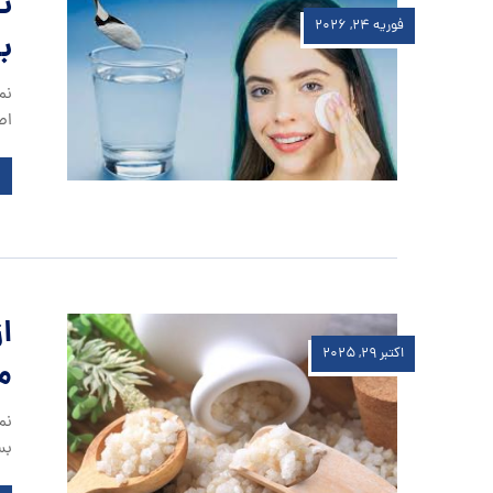
ت
فوریه ۲۴, ۲۰۲۶
ب
نم
اص
ا
اکتبر ۲۹, ۲۰۲۵
م
نم
بس