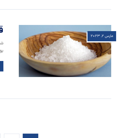
ق
مارس ۲, ۲۰۲۳
شا
بو