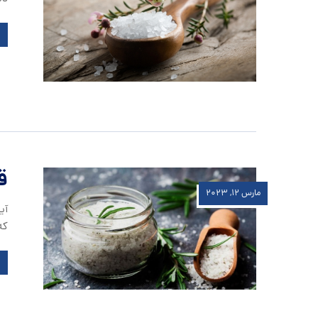
ق
مارس ۱۲, ۲۰۲۳
آی
که