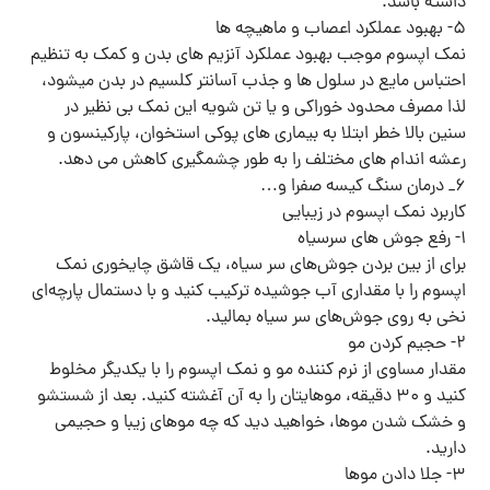
داشته باشد.
۵- بهبود عملکرد اعصاب و ماهیچه ها
نمک اپسوم موجب بهبود عملکرد آنزیم های بدن و کمک به تنظیم
احتباس مایع در سلول ها و جذب آسانتر کلسیم در بدن میشود،
لذا مصرف محدود خوراکی و یا تن شویه این نمک بی نظیر در
سنین بالا خطر ابتلا به بیماری های پوکی استخوان، پارکینسون و
رعشه اندام های مختلف را به طور چشمگیری کاهش می دهد.
۶_ درمان سنگ کیسه صفرا و…
کاربرد نمک اپسوم در زیبایی
۱- رفع جوش های سرسیاه
برای از بین بردن جوش‌های سر سیاه، یک قاشق چایخوری نمک
اپسوم را با مقداری آب جوشیده ترکیب کنید و با دستمال پارچه‌ای
نخی به روی جوش‌های سر سیاه بمالید.
۲- حجیم کردن مو
مقدار مساوی از نرم کننده مو و نمک اپسوم را با یکدیگر مخلوط
کنید و ۳۰ دقیقه، موهایتان را به آن آغشته کنید. بعد از شستشو
و خشک شدن موها، خواهید دید که چه موهای زیبا و حجیمی
دارید.
۳- جلا دادن موها