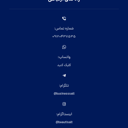
شماره تماس:
09120437535
واتساپ:
کلیک کنید
تلگرام:
businesssalt@
اینستاگرام:
beautisalt@