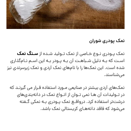
نمک پودری شوران
سـنگ نمک
نمک پـودری نـوع خـاصی از نمک تـولید شـده از
اسـت که بـه دلیل شـباهـت آن بـه پـودر بـه این اسـم نـام‌گذاری
شده است. این نمک‌ها را با نام‌های نمک آردی و نمک زیرسرندی نیز
می‌شناسند.
نمک‌های آردی بیشتر در صنایعی مـورد استفاده قـرار می گیرنـد که
در تـولیدات آن هـا نمی تـوان از انـواع نمک در دانه‌بندی‌های
درشت‌تر استفاده کرد. درواقـع نمک پـودری بـه نمکی گـفته
می‌شود که فاقد دانه‌هـای کریستالی نمک باشد.