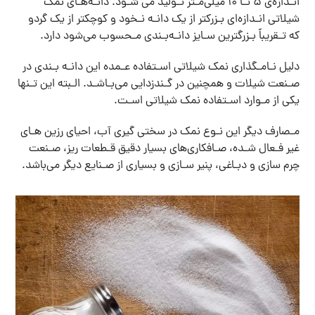
انـدازه‌ی 5 تـا 10 میلی‌مـتر تـولید می شـود. دانـه‌هـای نمک
شیلاتی انـدازه‌ای بـزرکتر از یک دانـه نـخود و کوچکتر از یک گردو
که تـقریباً بـزرگترین سـایز دانـه‌بـندی مـحسوب می‌شود دارد.
دلیل نـامـگذاری نمک شیلاتی اسـتفاده عـمده این دانـه بـندی در
صـنعت شیلات و همچنین در گـندزدایی می‌بـاشـد. الـبته این تـنها
یکی از مـوارد اسـتفاده نمک شیلاتی اسـت.
مـصارف دیگر این نـوع نمک در سختی گیری آب، احیای رزین هـای
غیر فـعال شـده، صـافکاری‌های بسیار دقیق قـطعات ریز، صـنعت
چرم سازی و دبـاغی، پنیر سـازی و بسیاری از صـنایع دیگر می‌باشد.