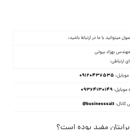
میتوانید با ما در ارتباط باشید:
هندس بهزاد بیوتی
ای ارتباطی:
09120437535
موبایل:
09364130149
 موبایل:
businesssalt@
 کانال:
برایتان مفید بوده است؟