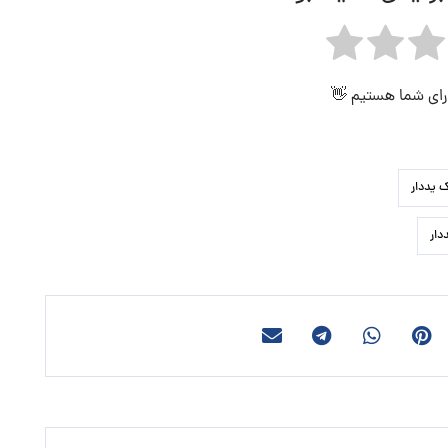
 رای شما هستیم 👋
 یددار
دار