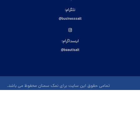
تلگرام:
businesssalt@
اینستاگرام:
beautisalt@
تمامی حقوق این سایت برای نمک سمنان محفوظ می باشد.