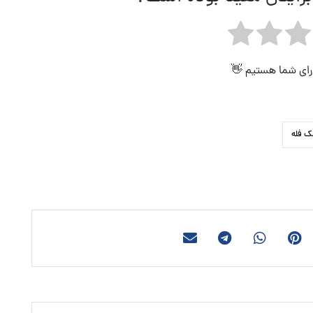
 رای شما هستیم 👋
ک فله