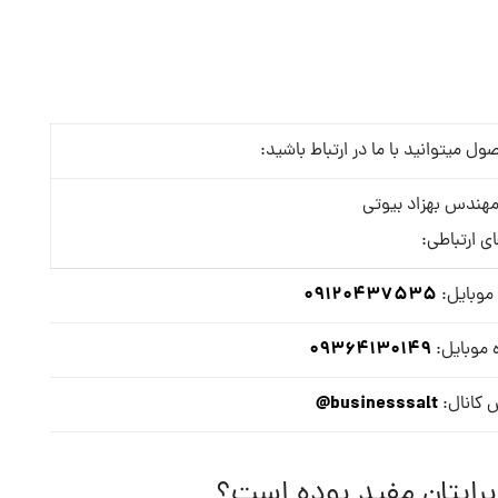
میتوانید با ما در ارتباط باشید:
هندس بهزاد بیوتی
ای ارتباطی:
09120437535
موبایل:
09364130149
 موبایل:
businesssalt@
 کانال:
برایتان مفید بوده است؟