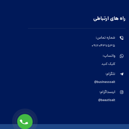
راه های ارتباطی
شماره تماس:
09120437535
واتساپ:
کلیک کنید
تلگرام:
businesssalt@
اینستاگرام:
beautisalt@