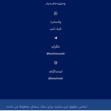
09120437535
واتساپ:
کلیک کنید
تلگرام:
businesssalt@
اینستاگرام:
beautisalt@
تمامی حقوق این سایت برای نمک سمنان محفوظ می باشد.