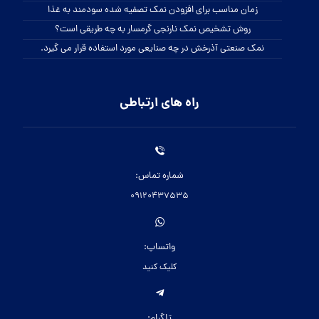
کاربرد نمک صدفی صنعتی در صنایع مختلف
معادن نمک آبی ایرانی در کدام مناطق قرار دارد
درمان گرما زدگی با قرص نمک خوراکی
تاثیر نمک اپسوم بر رفع تیرگی های بدن
زمان مناسب برای افزودن نمک تصفیه شده سودمند به غذا
روش تشخیص نمک نارنجی گرمسار به چه طریقی است؟
نمک صنعتی آذرخش در چه صنایعی مورد استفاده قرار می گیرد.
راه های ارتباطی
شماره تماس:
09120437535