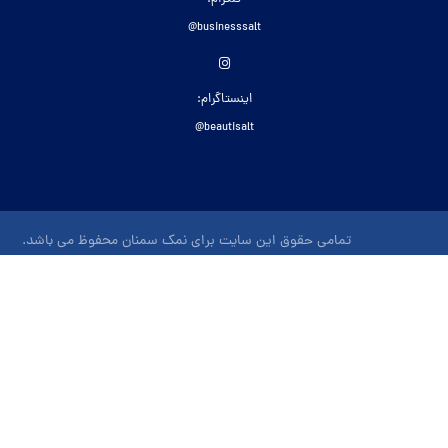
واتساپ:
کلیک کنید
تلگرام:
businesssalt@
اینستاگرام:
beautisalt@
تمامی حقوق این سایت برای نمک سمنان محفوظ می باشد.