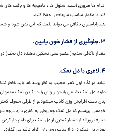
اندام ها ضروری است. سلول ها ، ماهیچه ها و بافت های ش
کند تا مقدار مناسب مایعات را حفظ کنند.
هیدراتاسیون ناکافی می تواند باعث کم آبی بدن شود و شما
3.جلوگیری از فشار خون پایین.
مقدار ناکافی سدیم( عنصر صلی تشکیل دهنده دل نمک) در
4.لاغری با دل نمک.
شاید در نگاه اول کمی عجیب به نظر برسد.اما باید خاطر نش
دارند،دل نمک طبیعی راتجویز و آن را جایگزین نمک معمولی 
بدن باعث افزایش وزن کاذب میشود.و از طرفی مصرف کمتر ن
خودمان بپرسیم که دل نمک چه ربطی به لاغری دارد درجه شور
مصرف روزانه از مقدار کمتری از دل نمک برای طعم دار کردن
بودن دل نمک در دراز مدت روی وزن افراد تاثیر می گذارد.