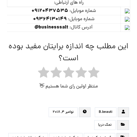
راه های ارتباطی:
09120437535
شماره موبایل:
09364130149
شماره موبایل:
businesssalt@
آدرس کانال:
این مطلب چه اندازه برایتان مفید بوده
است؟
منتظر اولین رای شما هستیم 👋
B.beauti
نوامبر ۴, ۲۰۱۸
نمک دریا