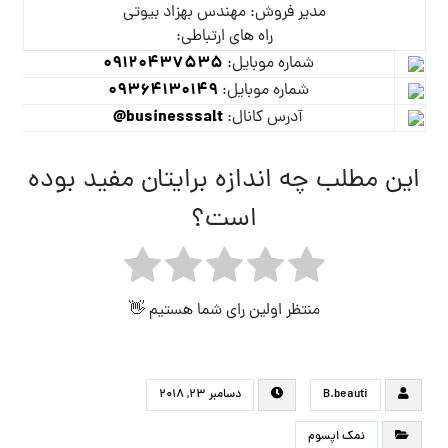
مدیر فروش: مهندس بهزاد بیوتی
راه های ارتباطی:
09120437535
شماره موبایل:
09364130149
شماره موبایل:
businesssalt@
آدرس کانال:
این مطلب چه اندازه برایتان مفید بوده
است؟
منتظر اولین رای شما هستیم 👋
B.beauti
دسامبر ۲۳, ۲۰۱۸
نمک اپسوم