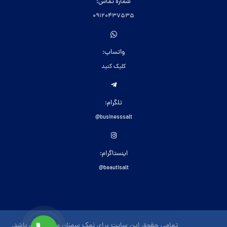
شماره تماس:
09120437535
واتساپ:
کلیک کنید
تلگرام:
businesssalt@
اینستاگرام:
beautisalt@
تمامی حقوق این سایت برای نمک سمنان محفوظ می باشد.