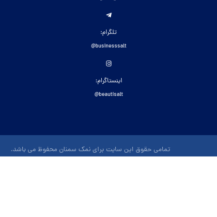
تلگرام:
businesssalt@
اینستاگرام:
beautisalt@
تمامی حقوق این سایت برای نمک سمنان محفوظ می باشد.