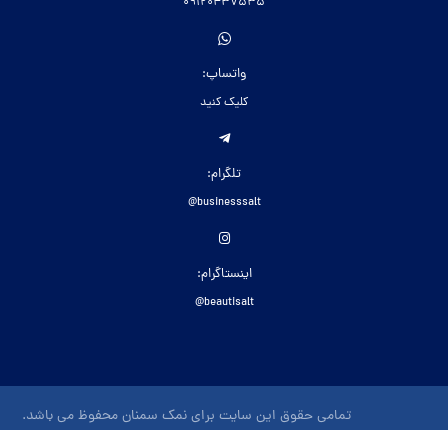
09120437535
واتساپ:
کلیک کنید
تلگرام:
businesssalt@
اینستاگرام:
beautisalt@
تمامی حقوق این سایت برای نمک سمنان محفوظ می باشد.