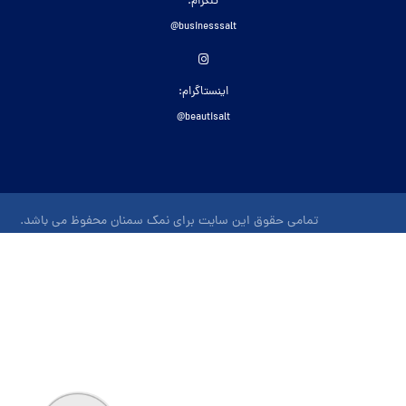
تلگرام:
businesssalt@
اینستاگرام:
beautisalt@
تمامی حقوق این سایت برای نمک سمنان محفوظ می باشد.