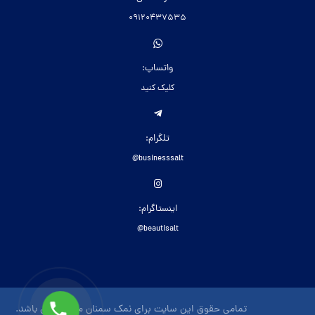
09120437535
واتساپ:
کلیک کنید
تلگرام:
businesssalt@
اینستاگرام:
beautisalt@
تمامی حقوق این سایت برای نمک سمنان محفوظ می باشد.