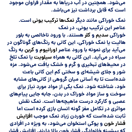
می‌شود. همچنین در آب دریاها به مقدار فراوان موجود
است که قابل برداشت نیز می‌باشد.
نمک خوراکی مانند دیگر
نمک‌ها
ترکیب یونی
است.
عناصر این ترکیب یونی، در نمک
خوراکی
سدیم
و
کلر
هستند. با ورود ناخالصی به بلور
هالیت یا نمک خوراکی، این کانی به رنگ‌های گوناگون در
می‌آید برای نمونه با ورود عناصر
اورانیوم
و
کربن
به رنگ
سیاه در می‌آید. این کانی به همراه
سیلویت
یا نمک تلخ
در محیط‌های تبخیری و گرم و خشک یافت می‌شود. مزه
شور و جلای شیشه‌ای و سختی کم این کانی باعث
شده‌است تا به آسانی میان گروهی از کانی‌های مشابه
خود، شناخته شود. نمک یکی از مواد مورد نیاز برای
سوخت و ساز مواد خوراک در بدن، جابه جایی پیام‌های
عصبی و کارکرد درست ماهیچه‌ها است. نمک نقش
مواثری در تکامل مغز گونه انسان بازی کرده است اما
ثابت شده‌است که خوردن زیاد نمک موجب
افزایش
فشار خون
و پوکی استخوان می‌شود، به ویژه در افرادی
که پیشینه خانوادگی فشار خون بالا دارند. افزایش فشار