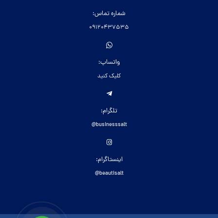
شماره تماس:
09120437535
واتساپ:
کلیک کنید
تلگرام:
businesssalt@
اینستاگرام:
beautisalt@