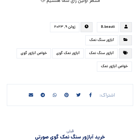
منتظر اولین رای شما هستیم 👋
B.beauti
ژوئن ۹, ۲۰۲۳
آباژور سنگ نمک
آباژور سنگ نمک
آباژور نمک گوی
خواص آباژور گوی
خواص آباژور نمک
قبلی
خرید آباژور سنگ نمک گوی صورتی