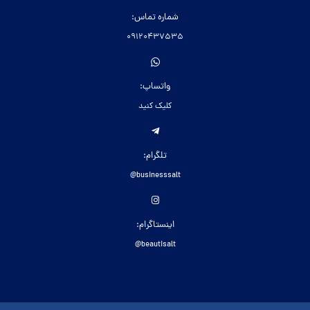
شماره تماس:
09120437535
واتساپ:
کلیک کنید
تلگرام:
businesssalt@
اینستاگرام:
beautisalt@