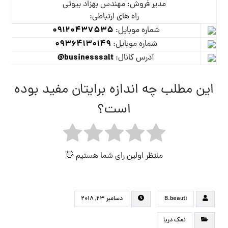
مدیر فروش: مهندس بهزاد بیوتی
راه های ارتباطی:
09120437535
شماره موبایل:
09364130149
شماره موبایل:
businesssalt@
آدرس کانال:
این مطلب چه اندازه برایتان مفید بوده
است؟
منتظر اولین رای شما هستیم 👋
B.beauti
دسامبر ۲۳, ۲۰۱۸
نمک دریا