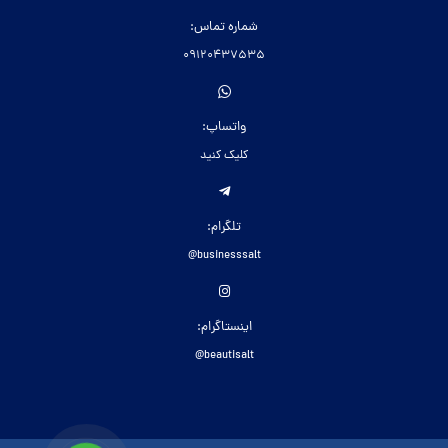
شماره تماس:
09120437535
واتساپ:
کلیک کنید
تلگرام:
businesssalt@
اینستاگرام:
beautisalt@