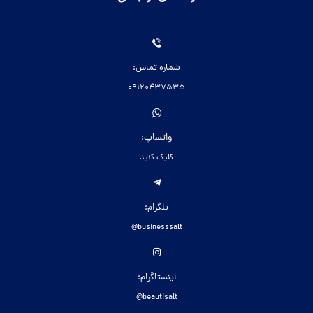
شماره تماس:
09120437535
واتساپ:
کلیک کنید
تلگرام:
businesssalt@
اینستاگرام:
beautisalt@