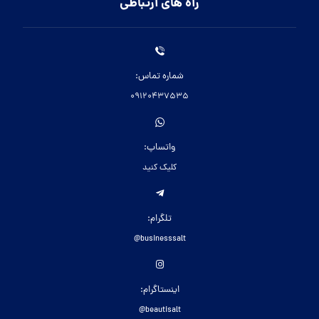
راه های ارتباطی
شماره تماس:
09120437535
واتساپ:
کلیک کنید
تلگرام:
businesssalt@
اینستاگرام:
beautisalt@