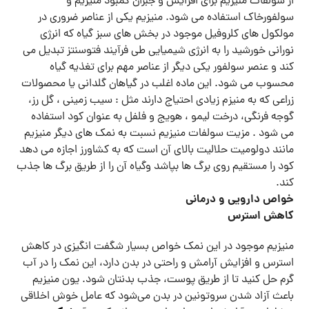
از سولفات منیزیم برای افزایش و جبران کمبود منیزیم و
سولفورخاک استفاده می شود. منیزیم یکی از عناصر ضروری در
مولکول های کلروفیل موجود در بخش های سبز گیاه که انرژی
نورانی خورشید را به انرژی شیمیایی طی فرآیند فتوسنتز تبدیل می
کند و عنصر سولفور یکی دیگر از عناصر مهم برای تغذیه گیاه
محسوب می شود. این ماده اغلب در گیاهان گلدانی یا محصولات
زراعی که به منیزم زیادی احتیاج دارند مثل : سیب زمینی ، گل رز،
گوجه فرنگی، درخت لیمو ، هویج و فلفل به عنوان کود استفاده
می شود . مزیت سولفات منیزیم نسبت به نمک های دیگر منیزیم
مانند دولومیت حلالیت بالای آن است که به کشاورز اجازه می دهد
کود را مستقیم روی برگ ها بپاشد وگیاه آن را از طریق برگ ها جذب
کند.
خواص دارویی و درمانی
کاهش استرس
منیزیم موجود در این نمک خواص بسیار شگفت انگیزی در کاهش
استرس و افزایش آرامش و راحتی در بدن دارد، این نمک را در آب
گرم حل کنید تا از طریق پوست، جذب بدنتان شود. یون منیزیم
باعث آزاد شدن سروتونین در بدن می‌شود که عامل خوش اخلاقی