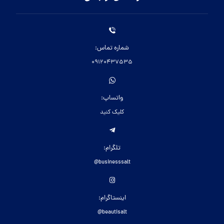
شماره تماس:
09120437535
واتساپ:
کلیک کنید
تلگرام:
businesssalt@
اینستاگرام:
beautisalt@