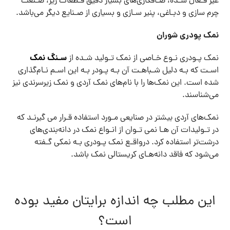
غیر فـعال شـده، صـافکاری‌های بسیار دقیق قـطعات ریز، صـنعت
چرم سازی و دبـاغی، پنیر سـازی و بسیاری از صـنایع دیگر می‌باشد.
نمک پودری شوران
سـنگ نمک
نمک پـودری نـوع خـاصی از نمک تـولید شـده از
اسـت که بـه دلیل شـباهـت آن بـه پـودر بـه این اسـم نـام‌گذاری
شده است. این نمک‌ها را با نام‌های نمک آردی و نمک زیرسرندی نیز
می‌شناسند.
نمک‌های آردی بیشتر در صنایعی مـورد استفاده قـرار می گیرنـد که
در تـولیدات آن هـا نمی تـوان از انـواع نمک در دانه‌بندی‌های
درشت‌تر استفاده کرد. درواقـع نمک پـودری بـه نمکی گـفته
می‌شود که فاقد دانه‌هـای کریستالی نمک باشد.
این مطلب چه اندازه برایتان مفید بوده
است؟