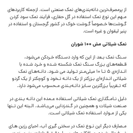
از پرمصرف‌ترین دانه‌بندی‌های نمک صنعتی است. ازجمله کاربردهای
مـهم این نوع نمک استفاده در گل حفاری، فرآیند نمک سود کردن
گـوشت‌ها خـصوصاً گـوشت خوک در کشور گرجستان و استفاده در
پنیر لیقوان و غیره است.
نمک شيلاتی مش ۱۰۰ شوران
سـنگ نمک بـعد از این که وارد دسـتگاه خـردکن می‌شود،
قـطعه‌هـای بـزرگ سـنگ نمک شکسته شـده و خـرد شـده با
انـدازه‌ی 5 تـا 10 میلی‌مـتر تـولید می شـود. دانـه‌هـای نمک
شیلاتی انـدازه‌ای بـزرکتر از یک دانـه نـخود و کوچکتر از یک گردو
که تـقریباً بـزرگترین سـایز دانـه‌بـندی مـحسوب می‌شود دارد.
دلیل نـامـگذاری نمک شیلاتی اسـتفاده عـمده این دانـه بـندی در
صـنعت شیلات و همچنین در گـندزدایی می‌بـاشـد. الـبته این تـنها
یکی از مـوارد اسـتفاده نمک شیلاتی اسـت.
مـصارف دیگر این نـوع نمک در سختی گیری آب، احیای رزین هـای