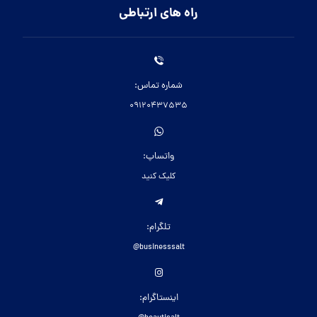
راه های ارتباطی
شماره تماس:
09120437535
واتساپ:
کلیک کنید
تلگرام:
businesssalt@
اینستاگرام: