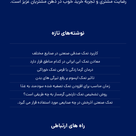
واتساپ:
کلیک کنید
تلگرام:
businesssalt@
اینستاگرام:
beautisalt@
تمامی حقوق این سایت برای نمک سمنان محفوظ می باشد.