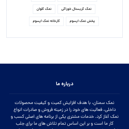
کاربرد نمک صدفی صنعتی در صنایع مختلف
معادن نمک آبی ایرانی در کدام مناطق قرار دارد
درمان گرما زدگی با قرص نمک خوراکی
تاثیر نمک اپسوم بر رفع تیرگی های بدن
زمان مناسب برای افزودن نمک تصفیه شده سودمند به غذا
روش تشخیص نمک نارنجی گرمسار به چه طریقی است؟
نمک صنعتی آذرخش در چه صنایعی مورد استفاده قرار می گیرد.
راه های ارتباطی
شماره تماس:
09120437535