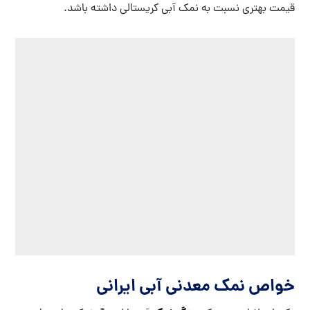
قیمت بهتری نسبت به نمک آبی کریستالی داشته باشد.
خواص نمک معدنی آبی ایرانی
سنگ نمک
یکی ار دلایل مهمی که
آبی را از دیگر نمک ها متمایز
کرده کاربرد های زیاد آن در صنایع غذایی و دارویی است اکثر
پزشکان در نقاط مختلف جهان این نمک را برای بیماریهای مختلف
تجویز می کنند.
خواص ضد عفونی کننده و ضد باکتریایی ،
تنظیم فشار خون ،
تنظیم تعادل بدن ،
ضد استرس قوی ، تنظیم خواب ،
کمک به هضم راحت تر غذا ،