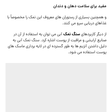
منبع و معدن این نوع سنگ نمک فقط در معادن ایران یافت می
شود و به دلیل داشتن مواد معدنی غنی مانند روی و کلسیم ،
پتاسیم ، آهن ، دارای خواص بی نظیری است.
پتاسیم
: عنصر قالب موجود در نمک آبی پتاسیم است. پتاسیم
موجود در نمک آبی گردش خون را بهبود می بخشد و همچنین
باعث آرامش ذهن و کاهش استرس می شود.
آهن
: همانطور که در بالا ذکر شد ، یکی از عواملی که باعث تغییر
رنگ این نمک می شود آهن موجود در آن است. آهن موجود در
این نمک باعث افزایش خواص تغذیه ای این نمک شده است.
منیزیم
: وجود این ماده معدنی در سنگ نمک آبی آن را به عنصری
مهم در حفظ دندان ها و همچنین رفع خستگی ماهیچه ها تبدیل
کرده است.
نمک آبی ایرانی درجه شوری شدیدتری نسبت به سایر نمک ها