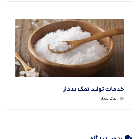
خدمات تولید نمک یددار
نمک یددار
بدون دیدگاه