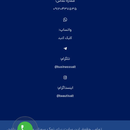
شماره تماس:
09120437535
واتساپ:
کلیک کنید
تلگرام:
businesssalt@
اینستاگرام:
beautisalt@
تمامی حقوق این سایت برای نمک سمنان محفوظ می باشد.