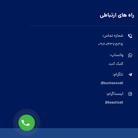
راه های ارتباطی
شماره تماس:
09120437535
واتساپ:
کلیک کنید
تلگرام:
businesssalt@
اینستاگرام:
beautisalt@