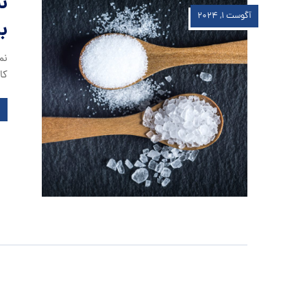
ن
آگوست ۱, ۲۰۲۴
ب
نم
کا