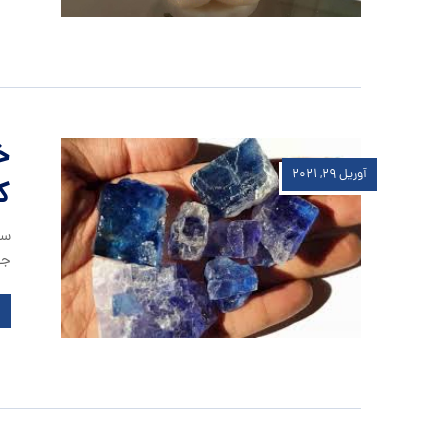
خ
آوریل ۲۹, ۲۰۲۱
ک
سن
جه