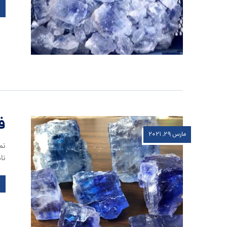
ف
مارس ۲۹, ۲۰۲۱
نم
نام e salt Persia