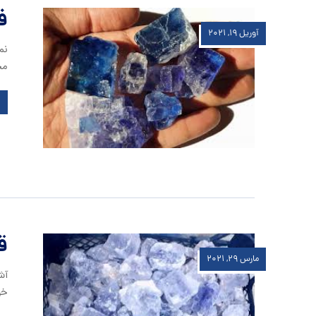
ف
آوریل ۱۹, ۲۰۲۱
نم
مح
ق
مارس ۲۹, ۲۰۲۱
آش
خو