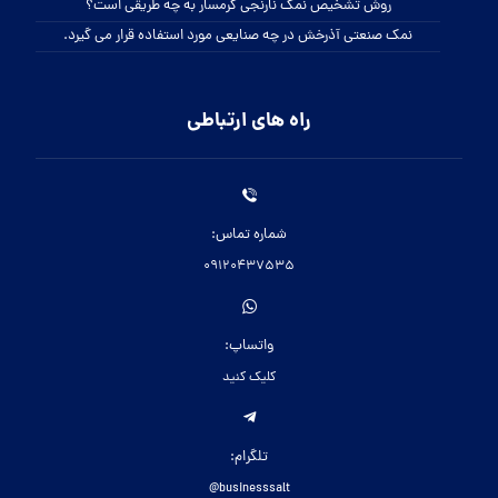
روش تشخیص نمک نارنجی گرمسار به چه طریقی است؟
نمک صنعتی آذرخش در چه صنایعی مورد استفاده قرار می گیرد.
راه های ارتباطی
شماره تماس:
09120437535
واتساپ:
کلیک کنید
تلگرام:
businesssalt@