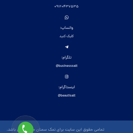
09120437535
واتساپ:
کلیک کنید
تلگرام:
businesssalt@
اینستاگرام:
beautisalt@
تمامی حقوق این سایت برای نمک سمنان محفوظ می باشد.