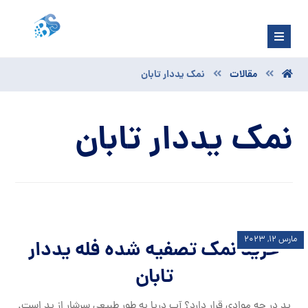
مقالات
نمک یددار تابان
نمک یددار تابان
مارس ۱۲, ۲۰۲۳
خرید نمک تصفیه شده فله یددار
تابان
ید در چه موادی قرار دارد؟ آب دریا به طور طبیعی سرشار از ید است.