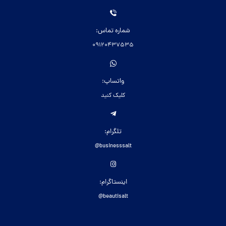
شماره تماس:
09120437535
واتساپ:
کلیک کنید
تلگرام:
businesssalt@
اینستاگرام:
beautisalt@