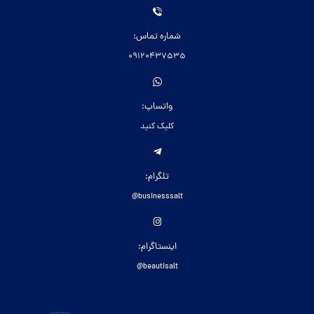
شماره تماس:
09120437535
واتساپ:
کلیک کنید
تلگرام:
businesssalt@
اینستاگرام:
beautisalt@