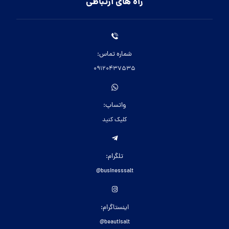
راه های ارتباطی
شماره تماس:
09120437535
واتساپ:
کلیک کنید
تلگرام:
businesssalt@
اینستاگرام:
beautisalt@