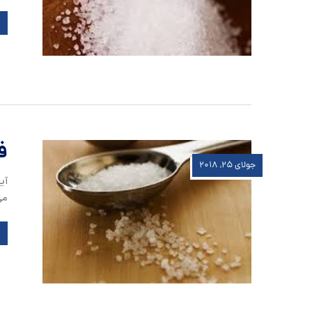
ف
جولای ۲۵, ۲۰۱۸
آی
می