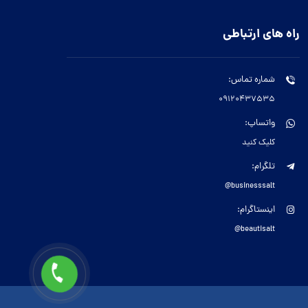
راه های ارتباطی
شماره تماس:
09120437535
واتساپ:
کلیک کنید
تلگرام:
businesssalt@
اینستاگرام:
beautisalt@