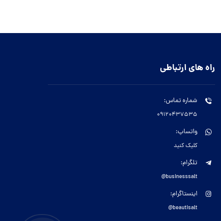
راه های ارتباطی
شماره تماس:
09120437535
واتساپ:
کلیک کنید
تلگرام:
businesssalt@
اینستاگرام:
beautisalt@