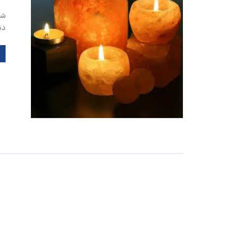
شم
دن