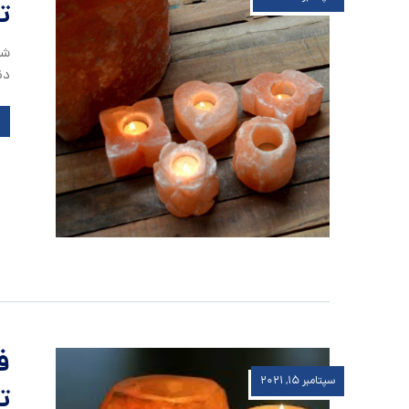
ت
شم
دن
ف
سپتامبر ۱۵, ۲۰۲۱
ت