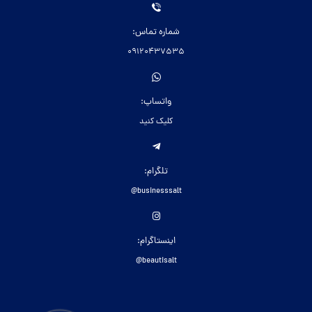
شماره تماس:
09120437535
واتساپ:
کلیک کنید
تلگرام:
businesssalt@
اینستاگرام:
beautisalt@