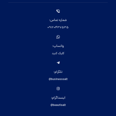
شماره تماس:
09120437535
واتساپ:
کلیک کنید
تلگرام:
businesssalt@
اینستاگرام:
beautisalt@