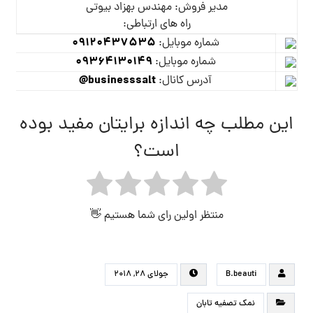
مدیر فروش: مهندس بهزاد بیوتی
راه های ارتباطی:
09120437535
شماره موبایل:
09364130149
شماره موبایل:
businesssalt@
آدرس کانال:
این مطلب چه اندازه برایتان مفید بوده
است؟
منتظر اولین رای شما هستیم 👋
B.beauti
جولای ۲۸, ۲۰۱۸
نمک تصفیه تابان