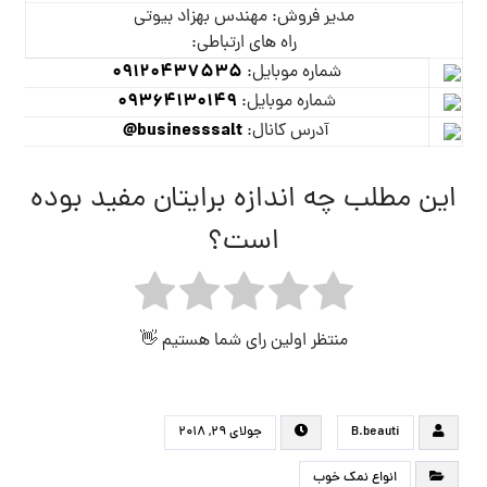
مدیر فروش: مهندس بهزاد بیوتی
راه های ارتباطی:
09120437535
شماره موبایل:
09364130149
شماره موبایل:
businesssalt@
آدرس کانال:
این مطلب چه اندازه برایتان مفید بوده
است؟
منتظر اولین رای شما هستیم 👋
B.beauti
جولای ۲۹, ۲۰۱۸
انواع نمک خوب