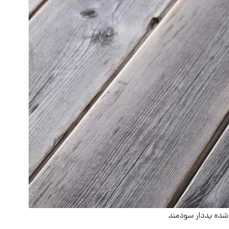
ده یددار سودمند