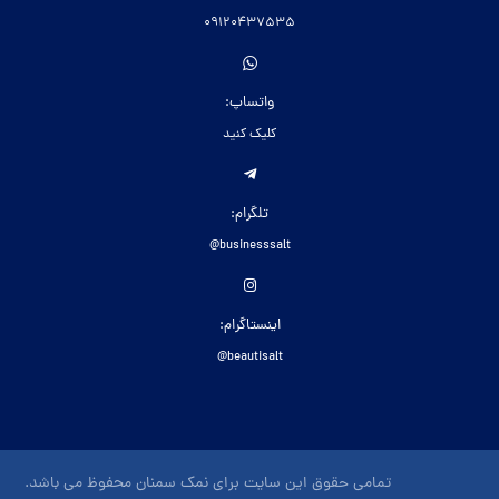
09120437535
واتساپ:
کلیک کنید
تلگرام:
businesssalt@
اینستاگرام:
beautisalt@
تمامی حقوق این سایت برای نمک سمنان محفوظ می باشد.