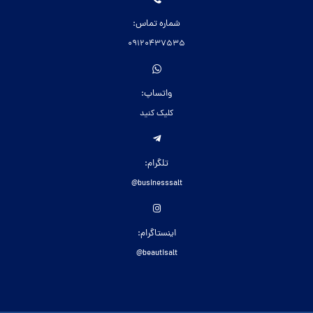
شماره تماس:
09120437535
واتساپ:
کلیک کنید
تلگرام:
businesssalt@
اینستاگرام:
beautisalt@