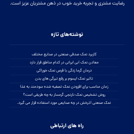
واتساپ:
کلیک کنید
تلگرام:
businesssalt@
اینستاگرام:
beautisalt@
تمامی حقوق این سایت برای نمک سمنان محفوظ می باشد.