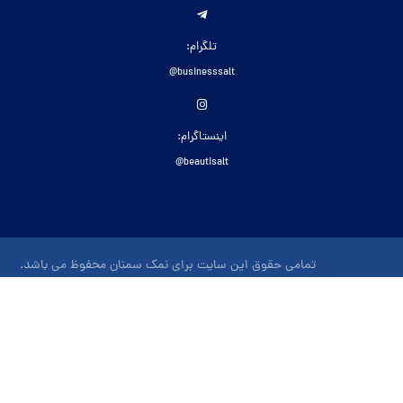
تلگرام:
businesssalt@
اینستاگرام:
beautisalt@
تمامی حقوق این سایت برای نمک سمنان محفوظ می باشد.