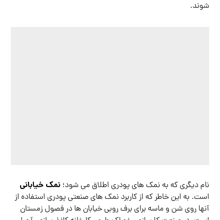
نمک های صنعتی به آن دسته از نمک ها گفته می شود که از درصد
خلوص کمتری به نسبت نمونه های معمولی برخوردار است. از
کاربرد نمک های صنعتی بیوتی سالت استفاده از آنها در حوزه آجیل
سازی، تصفیه و… می باشد. شما می توانید برای تهیه انواع نمک
های صنعتی از قسمت تماس با ما اقدام کرده و یا با شماره
09120437535 تماس بگیرید
این مطلب چه اندازه برایتان مفید بوده
است؟
منتظر اولین رای شما هستیم 👋
B.beauti
مارس ۱۹, ۲۰۲۳