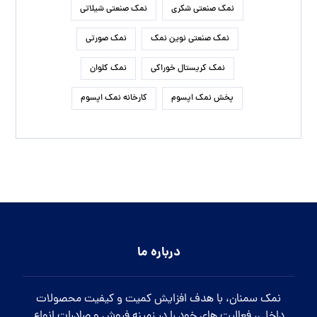
نوشته‌های تازه
کاربرد نمک صدفی صنعتی در صنایع مختلف
معادن نمک آبی ایرانی در کدام مناطق قرار دارد
درمان گرما زدگی با قرص نمک خوراکی
تاثیر نمک اپسوم بر رفع تیرگی های بدن
زمان مناسب برای افزودن نمک تصفیه شده سودمند به غذا
روش تشخیص نمک نارنجی گرمسار به چه طریقی است؟
نمک صنعتی آذرخش در چه صنایعی مورد استفاده قرار می گیرد.
راه های ارتباطی