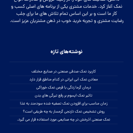
شماره تماس:
09120437535
واتساپ:
کلیک کنید
تلگرام:
businesssalt@
اینستاگرام:
beautisalt@