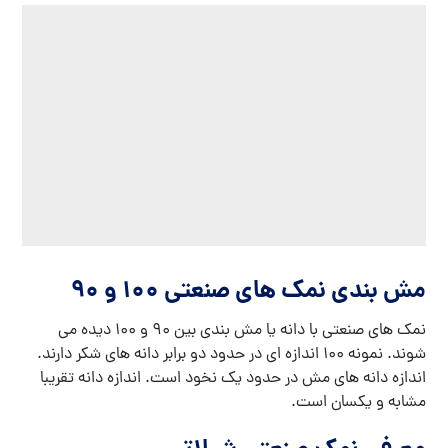
مش بندی نمک های صنعتی 100 و 90
نمک های صنعتی با دانه یا مش بندی بین 90 و 100 دیده می
شوند. نمونه 100 اندازه ای در حدود دو برابر دانه های شکر دارند.
اندازه دانه های مش در حدود یک نخود است. اندازه دانه تقریبا
مشابه و یکسان است.
معرفی نمک صنعتی شیلاتی
سنگ ها
این مدل
ابعاد نسبتا بزرگی دارند که با قرار گرفتن درون
دستگاه های خرد کن شکسته و در نهایت به اندازه سنگ های خورد
در حدود 5 الی 10 میلی متر می رسند. ابعاد این نمک کمی از دانه
ها نخود بزرگتر و از یک گردو کوچکتر است. کاربرد نمک های صنعتی
شیلاتی که از نام آنها پیداست در حوزه شیلات است.
از نمک های شیلاتی به منظور گندزدایی، سخت گیری آب، احیای
رزین های غیر فعال شده استفاده می شود. از دیگر کاربرد های این
نمک می توان به صافکاری دقیق و جزئی، کاربرد در صنایع دباغی و