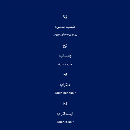
شماره تماس:
09120437535
واتساپ:
کلیک کنید
تلگرام:
businesssalt@
اینستاگرام:
beautisalt@