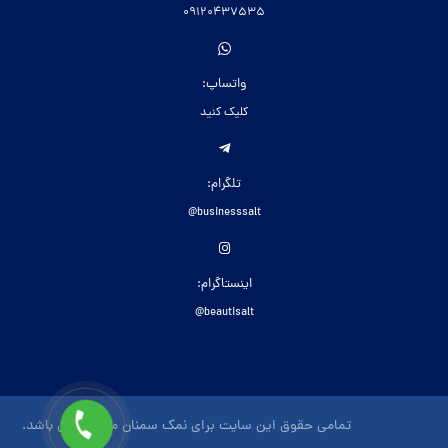
09120437535
واتساپ:
کلیک کنید
تلگرام:
businesssalt@
اینستاگرام:
beautisalt@
تمامی حقوق این سایت برای نمک سمنان محفوظ می باشد.