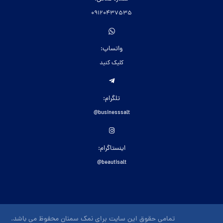
09120437535
واتساپ:
کلیک کنید
تلگرام:
businesssalt@
اینستاگرام:
beautisalt@
تمامی حقوق این سایت برای نمک سمنان محفوظ می باشد.