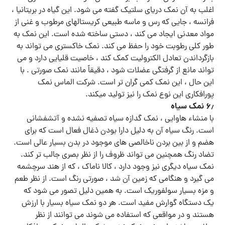
اغلب به آن نمک دریای سلتیک گفته می شود. این گیاه در بریتانیا ،
فرانسه ، جایی که رس و ماسه طبیعی کریستالهای مرطوب و غنی از
مواد معدنی ایجاد می کند ، دستی ساخته شده است. این نمک به
طور کلی رطوبت خود را حفظ می کند. نمک خاکستری می تواند به
بازگرداندن تعادل الکترولیت کمک کند ، خاصیت قلیایی دارد و می
تواند مانع از گرفتگی عضلات شود ، دقیقاً مانند نمک صورتی . با
این حال ، این نمک کمی گران تر است. شرکت الماس نمک
پورافکاری این نوع نمک را نیز تولید میکند.
۶٫ نمک سیاه
با منشاء هاوایی ، نمک گدازه سیاه تصفیه نشده و آتشفشانی
است. رنگ سیاه آن به دلیل دارا بودن ذغال فعال است که برای
هضم و از بین بردن ناخالصی های موجود در بدن بسیار عالی است.
تضاد رنگ همچنین می تواند ظروف را از نظر بصری جالب تر کند.
نمک سیاه دیگری نیز وجود دارد ، کالا ناماک ، که از هند سرچشمه
می گیرد و هنگامی که زمین آن شد ، صورتی رنگ است. از نظر طعم
و مزه بسیار سولفوریک است. به همین دلیل تصور می شود که
یک دستگاه گوارش مفید است. هر دو نمک سیاه بسیار با ارزش
هستند و در مواقعی که استفاده می شوند می توانند از نظر