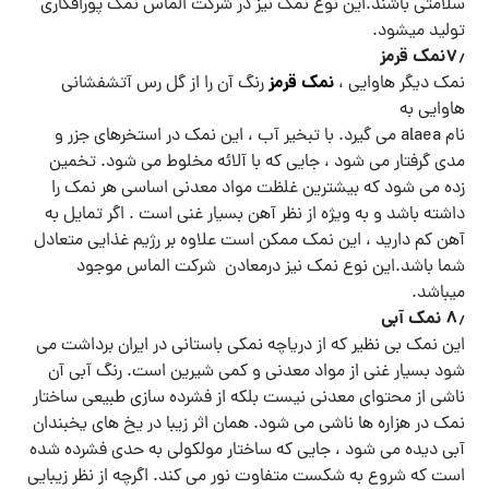
سلامتی باشند.این نوع نمک نیز در شرکت الماس نمک پورافکاری
تولید میشود.
۷٫نمک قرمز
نمک قرمز
نمک دیگر هاوایی ،
رنگ آن را از گل رس آتشفشانی
هاوایی به
نام alaea می گیرد. با تبخیر آب ، این نمک در استخرهای جزر و
مدی گرفتار می شود ، جایی که با آلائه مخلوط می شود. تخمین
زده می شود که بیشترین غلظت مواد معدنی اساسی هر نمک را
داشته باشد و به ویژه از نظر آهن بسیار غنی است . اگر تمایل به
آهن کم دارید ، این نمک ممکن است علاوه بر رژیم غذایی متعادل
شما باشد.این نوع نمک نیز درمعادن شرکت الماس موجود
میباشد.
۸٫ نمک آبی
این نمک بی نظیر که از دریاچه نمکی باستانی در ایران برداشت می
شود بسیار غنی از مواد معدنی و کمی شیرین است. رنگ آبی آن
ناشی از محتوای معدنی نیست بلکه از فشرده سازی طبیعی ساختار
نمک در هزاره ها ناشی می شود. همان اثر زیبا در یخ های یخبندان
آبی دیده می شود ، جایی که ساختار مولکولی به حدی فشرده شده
است که شروع به شکست متفاوت نور می کند. اگرچه از نظر زیبایی