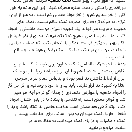
نمک تصفیه
نکنید. به طور کلی ، بهتر است
شرکت الماس نمک
پورافکاری را بیش از نمک سفره مصرف کنید ، زیرا این ماده به طور
کلی از نظر سدیم کم و از نظر مواد معدنی کم است . به غیر از این ،
نیازی به صرف ثروت برای مصرف نمک سالم نیست. نمک های
عجیب و غریب می تواند یک تجربه آشپزی دوست داشتنی را ایجاد
کند ، اما از نظر سلامتی ، هیچ نمک تصفیه نشده ای از نظر غیرقابل
انکار بهتر از دیگری نیست. نمکی را انتخاب کنید که متناسب با نیاز
شما باشد و از آن در ترکیب با یک سبک زندگی هوشمند و سالم
لذت ببرید.
هدف ما در شرکت الماس نمک مشاوره برای خرید نمک سالم و
اگاهی بخشیدن به شما هم وطنان عزیز میباشد زیرا : آب و خاک
ایران از لحاظ داشتن ید فقیر بوده و بنابراین مردم نیز در معرض
ابتلا به کمبود ید قرار دارند. باید ید را به مردم برسانیم و اگر این کار
را انجام ندهیم با عوارض متعددی از جمله گواتر مواجه خواهیم
شد و گواتر ممکن است راه تنفسی را ببندد یا در بلع اختلال ایجاد
کند، البته گاهی هم ممکن است علامت خاصی نداشته باشد و ید را
فقط از طریق نمک میتوان به بدن رساند. برای اطلاعات بیشتر از
نمک و مضرات و مزایای نمک میتوانید به مقالات ما در
سایت مراجع فرمایید.